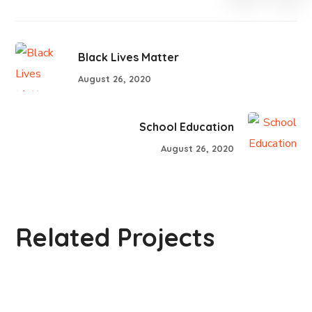
Black Lives Matter
August 26, 2020
School Education
August 26, 2020
School in Zimbabve
Related Projects
#EDUCATION